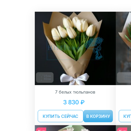
25см
25с
60см
60с
7 белых тюльпанов
3 830 ₽
КУПИТЬ СЕЙЧАС
В КОРЗИНУ
КУ