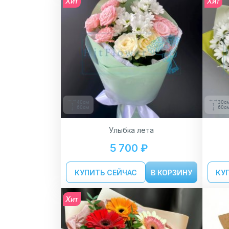
Хит
Хит
40см
30с
60см
60с
Улыбка лета
5 700 ₽
КУПИТЬ СЕЙЧАС
В КОРЗИНУ
КУ
Хит