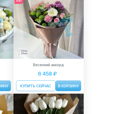
Хит
40см
60см
Весенний аккорд
6 458 ₽
ЗИНУ
КУПИТЬ СЕЙЧАС
В КОРЗИНУ