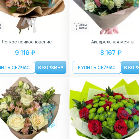
м
35см
м
60см
Легкое прикосновение
Акварельная мечта
9 116 ₽
8 167 ₽
ПИТЬ СЕЙЧАС
В КОРЗИНУ
КУПИТЬ СЕЙЧАС
В КОР