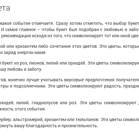
ета
 какое событие отмечаете. Сразу хотим отметить, что выбор буке
И самое главное – чтобы букет был подобран с любовью и забот
екомендации исходя из того, что символизирует тот или иной цве
рий или хризантем либо сочетание этих цветов. Эти цветы, котор
и заряд энергии маме.
укет из роз, пионов, лилий или орхидей. Эти цветы символизирую
шу любовь и заботу.
ов, конечно лучше учитывать вкусовые предпочтения получателя
стры и подсолнечники. Эти цветы символизируют радость, празд
хидей, лилий, гладиолусов или роз. Эти цветы символизируют 
жность этого события.
гербер, альстромерий, хризантем или тюльпанов. Эти цветы символ
ркнуть вашу благодарность и признательность.