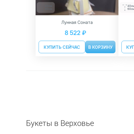
40см
40с
60см
60с
Лунная Соната
8 522 ₽
КУПИТЬ СЕЙЧАС
В КОРЗИНУ
КУ
Букеты в Верховье