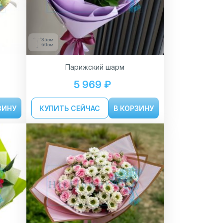
35см
60см
Парижский шарм
5 969 ₽
ЗИНУ
КУПИТЬ СЕЙЧАС
В КОРЗИНУ