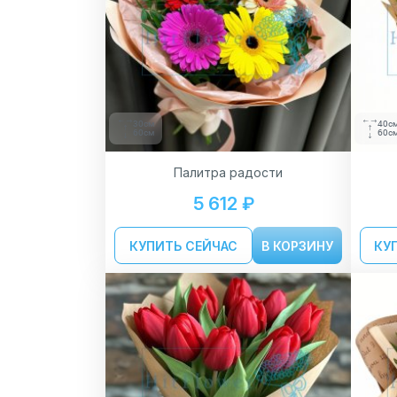
30см
40с
60см
60с
Палитра радости
5 612 ₽
КУПИТЬ СЕЙЧАС
В КОРЗИНУ
КУ