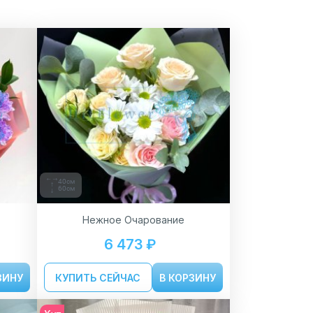
40см
60см
Нежное Очарование
6 473 ₽
ЗИНУ
КУПИТЬ СЕЙЧАС
В КОРЗИНУ