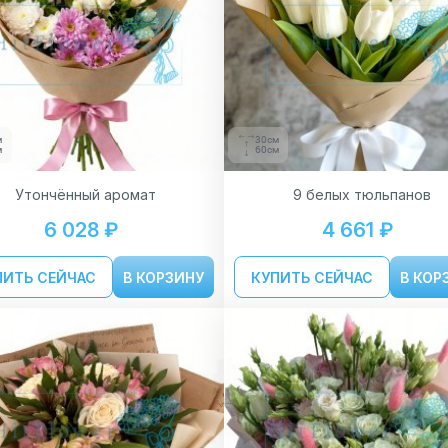
м
30см
м
60см
Утончённый аромат
9 белых тюльпанов
6 028 ₽
4 661 ₽
ПИТЬ СЕЙЧАС
В КОРЗИНУ
КУПИТЬ СЕЙЧАС
В КОР