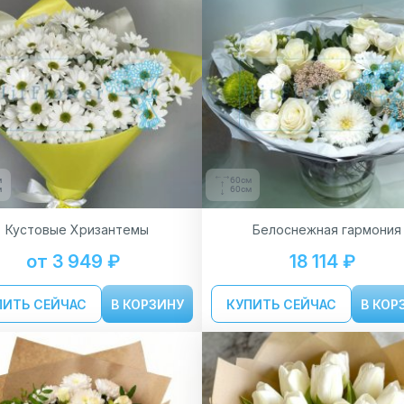
м
60см
м
60см
Кустовые Хризантемы
Белоснежная гармония
от 3 949 ₽
18 114 ₽
ПИТЬ СЕЙЧАС
В КОРЗИНУ
КУПИТЬ СЕЙЧАС
В КОР