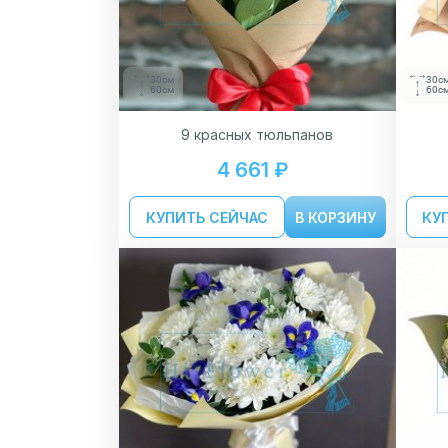
30см
30с
60см
60с
9 красных тюльпанов
4 661 ₽
КУПИТЬ СЕЙЧАС
В КОРЗИНУ
КУ