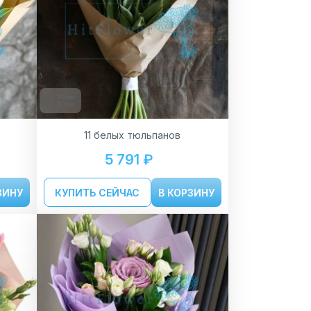
30см
60см
11 белых тюльпанов
5 791 ₽
ЗИНУ
КУПИТЬ СЕЙЧАС
В КОРЗИНУ