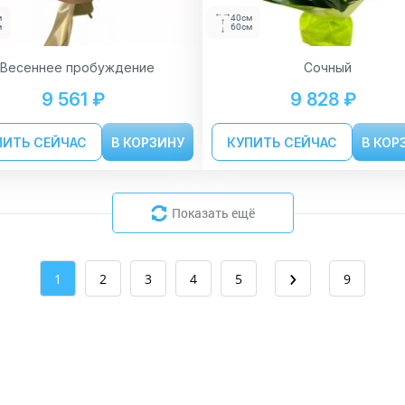
м
40см
м
60см
Весеннее пробуждение
Сочный
9 561 ₽
9 828 ₽
ПИТЬ СЕЙЧАС
В КОРЗИНУ
КУПИТЬ СЕЙЧАС
В КОР
Показать ещё
›
1
2
3
4
5
9