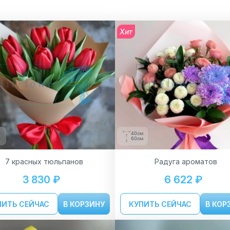
Хит
м
40см
м
60см
7 красных тюльпанов
Радуга ароматов
3 830 ₽
6 622 ₽
ПИТЬ СЕЙЧАС
В КОРЗИНУ
КУПИТЬ СЕЙЧАС
В КОР