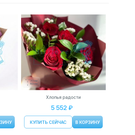
30см
60см
Хлопья радости
5 552 ₽
РЗИНУ
КУПИТЬ СЕЙЧАС
В КОРЗИНУ