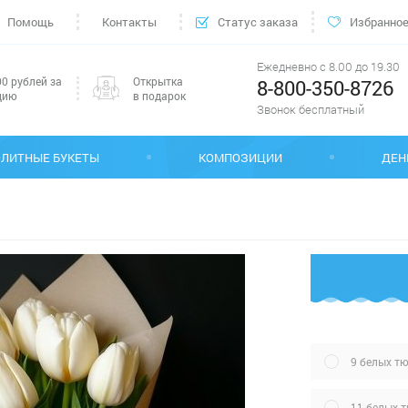
Помощь
Контакты
Статус заказа
Избранно
Ежедневно с 8.00 до 19.30
0 рублей за
Открытка
8-800-350-8726
цию
в подарок
Звонок бесплатный
ЭЛИТНЫЕ БУКЕТЫ
КОМПОЗИЦИИ
ДЕН
9 белых т
11 белых 