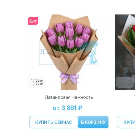
Хит
25см
25см
50см
60см
Лавандовая Нежность
от 3 861 ₽
КУПИТЬ СЕЙЧАС
В КОРЗИНУ
КУПИ