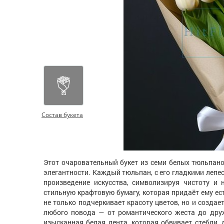
Состав букета
Этот очаровательный букет из семи белых тюльпан
элегантности. Каждый тюльпан, с его гладкими лепе
произведение искусства, символизируя чистоту и 
стильную крафтовую бумагу, которая придаёт ему ес
не только подчеркивает красоту цветов, но и созда
любого повода — от романтического жеста до дру
изысканная белая лента, которая обвивает стебли, 