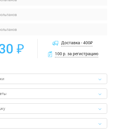
тюльпанов
тюльпанов
30 ₽
Доставка -
400
₽
100 р. за регистрацию
ки
феты
шку