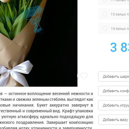
15 белых 
19 белых 
3 8
Добавить шари
Добавить кон
ов — истинное воплощение весенней нежности и
стками и свежим зеленым стеблем, выглядит как
новые начинания. Букет аккуратно завернут в
Добавить игру
тественный и современный вид. Крафт-упаковка
ет уютную атмосферу, идеально подходящую для
Добавить вазу
жеского поздравления. Завершает композицию
добавляя нотку утонченности и завершенности.