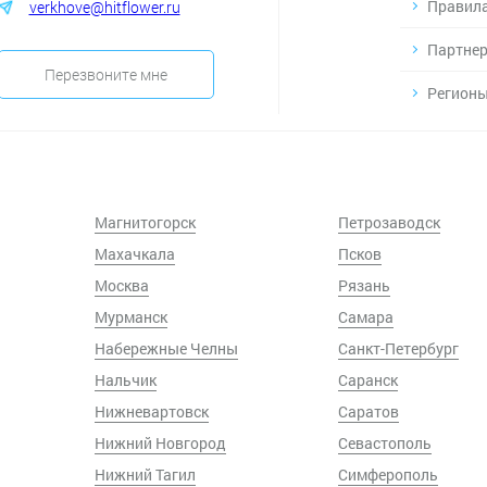
Правила
verkhove@hitflower.ru
Партнер
Перезвоните мне
Регионы
Магнитогорск
Петрозаводск
Махачкала
Псков
Москва
Рязань
Мурманск
Самара
Набережные Челны
Санкт-Петербург
Нальчик
Саранск
Нижневартовск
Саратов
Нижний Новгород
Севастополь
Нижний Тагил
Симферополь