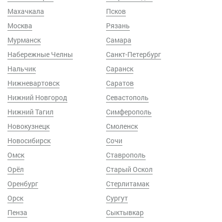
Махачкала
Псков
Москва
Рязань
Мурманск
Самара
Набережные Челны
Санкт-Петербург
Нальчик
Саранск
Нижневартовск
Саратов
Нижний Новгород
Севастополь
Нижний Тагил
Симферополь
Новокузнецк
Смоленск
Новосибирск
Сочи
Омск
Ставрополь
Орёл
Старый Оскол
Оренбург
Стерлитамак
Орск
Сургут
Пенза
Сыктывкар