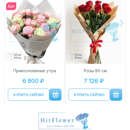
Хит
next
prev
40см
30см
60см
80см
Прикосновение утра
Розы 80 см
6 800 ₽
7 126 ₽
КУПИТЬ СЕЙЧАС
КУПИТЬ СЕЙЧАС