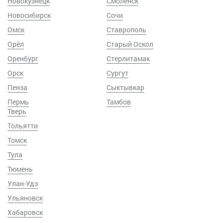
Новокузнецк
Смоленск
Новосибирск
Сочи
Омск
Ставрополь
Орёл
Старый Оскол
Оренбург
Стерлитамак
Орск
Сургут
Пенза
Сыктывкар
Пермь
Тамбов
Тверь
Тольятти
Томск
Тула
Тюмень
Улан-Удэ
Ульяновск
Хабаровск