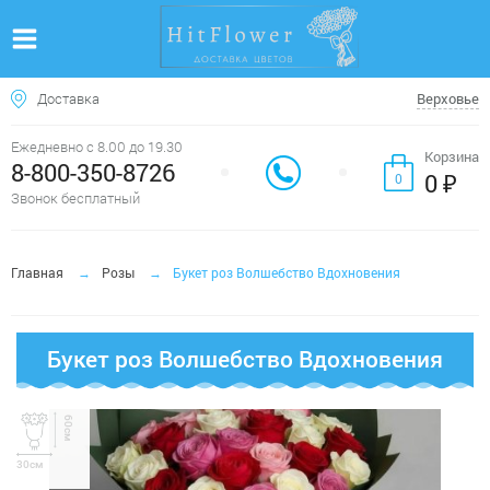
Доставка
Верховье
Ежедневно с 8.00 до 19.30
Корзина
8-800-350-8726
0 ₽
0
Звонок бесплатный
Главная
Розы
Букет роз Волшебство Вдохновения
Букет роз Волшебство Вдохновения
60см
30см