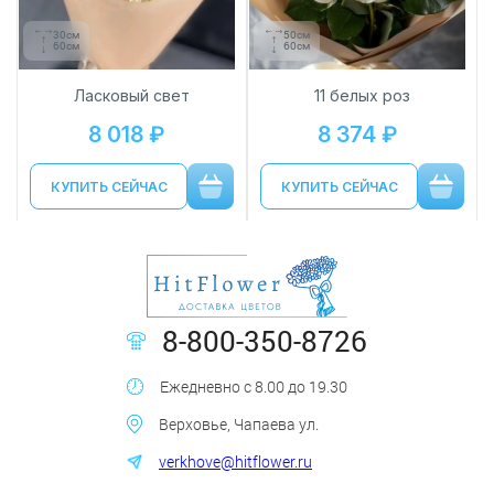
30см
50см
60см
60см
Ласковый свет
11 белых роз
8 018 ₽
8 374 ₽
КУПИТЬ СЕЙЧАС
КУПИТЬ СЕЙЧАС
8-800-350-8726
Ежедневно с 8.00 до 19.30
Верховье, Чапаева ул.
verkhove@hitflower.ru