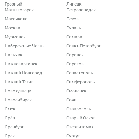
Грозный
Липецк
Магнитогорск
Петрозаводск
Махачкала
Псков
Москва
Рязань
Мурманск
Самара
Набережные Челны
Санкт-Петербург
Нальчик
Саранск
Нижневартовск
Саратов
Нижний Новгород
Севастополь
Нижний Тагил
Симферополь
Новокузнецк
Смоленск
Новосибирск
Сочи
Омск
Ставрополь
Орёл
Старый Оскол
Оренбург
Стерлитамак
Орск
Сургут