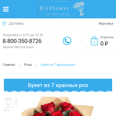
Доставка
Верховье
Ежедневно с 8.00 до 19.30
Корзина
8-800-350-8726
0 ₽
0
Звонок бесплатный
Главная
Розы
Букет из 7 красных роз
Букет из 7 красных роз
70см
40см